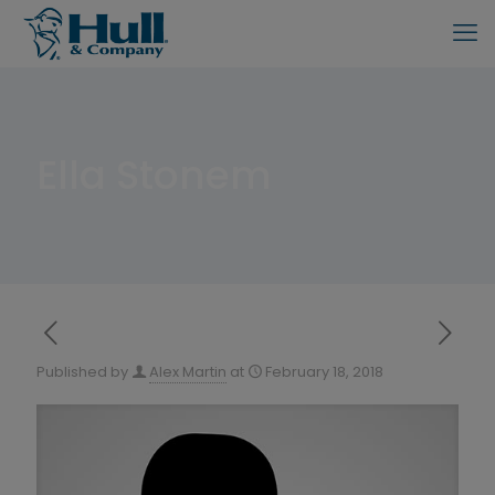
Ella Stonem
Published by
Alex Martin
at
February 18, 2018