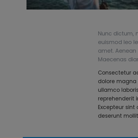
Nunc dictum, 
euismod leo lec
amet. Aenean s
Maecenas diam v
Consectetur ad
dolore magna a
ullamco labori
reprehenderit i
Excepteur sint 
deserunt molli