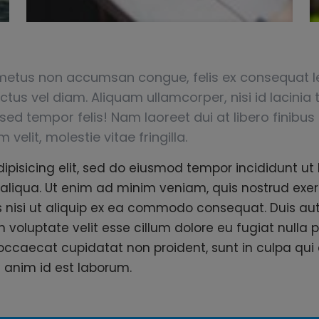
metus non accumsan congue, felis ex consequat le
tus vel diam. Aliquam ullamcorper, nisi id lacinia ti
ed tempor felis! Nam laoreet dui at libero finibus
elit, molestie vitae fringilla.
ipisicing elit, sed do eiusmod tempor incididunt ut 
liqua. Ut enim ad minim veniam, quis nostrud exer
s nisi ut aliquip ex ea commodo consequat. Duis aute
n voluptate velit esse cillum dolore eu fugiat nulla p
occaecat cupidatat non proident, sunt in culpa qui 
t anim id est laborum.