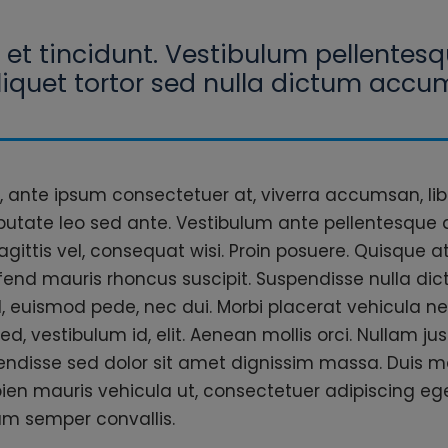
et tincidunt. Vestibulum pellentesq
liquet tortor sed nulla dictum accu
 ante ipsum consectetuer at, viverra accumsan, lib
lputate leo sed ante. Vestibulum ante pellentesque q
gittis vel, consequat wisi. Proin posuere. Quisque at
end mauris rhoncus suscipit. Suspendisse nulla di
euismod pede, nec dui. Morbi placerat vehicula ne
d, vestibulum id, elit. Aenean mollis orci. Nullam just
endisse sed dolor sit amet dignissim massa. Duis m
en mauris vehicula ut, consectetuer adipiscing eg
um semper convallis.