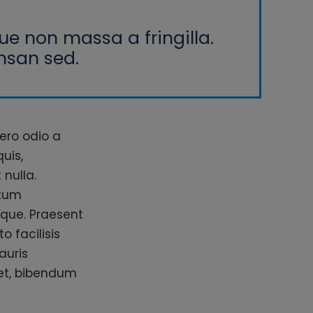
ue non massa a fringilla.
msan sed.
ero odio a
uis,
 nulla.
ctum
que. Praesent
o facilisis
auris
et, bibendum