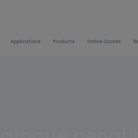
Applications
Products
Online Quotes
R
natoque penati