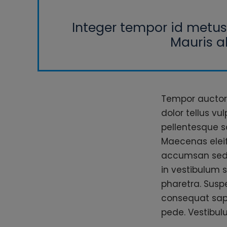
Integer tempor id metus 
Mauris a
Tempor auctor,
dolor tellus vu
pellentesque sa
Maecenas eleif
accumsan sed, 
in vestibulum se
pharetra. Susp
consequat sapi
pede. Vestibul