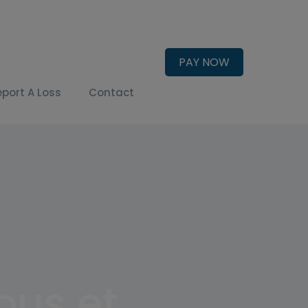
PAY NOW
eport A Loss
Contact
bus et