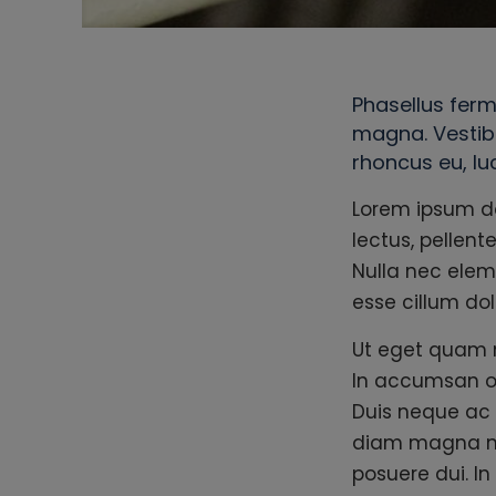
Phasellus ferme
magna. Vestib
rhoncus eu, lu
Lorem ipsum do
lectus, pellent
Nulla nec ele
esse cillum do
Ut eget quam m
In accumsan or
Duis neque ac e
diam magna nequ
posuere dui. In