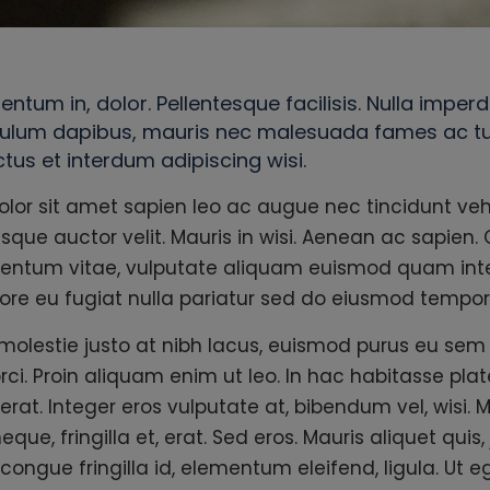
ntum in, dolor. Pellentesque facilisis. Nulla imperd
ulum dapibus, mauris nec malesuada fames ac turp
ctus et interdum adipiscing wisi.
lor sit amet sapien leo ac augue nec tincidunt vehi
esque auctor velit. Mauris in wisi. Aenean ac sapien. 
mentum vitae, vulputate aliquam euismod quam int
lore eu fugiat nulla pariatur sed do eiusmod tempor 
olestie justo at nibh lacus, euismod purus eu sem
ci. Proin aliquam enim ut leo. In hac habitasse pla
rat. Integer eros vulputate at, bibendum vel, wisi. M
e, fringilla et, erat. Sed eros. Mauris aliquet quis,
 congue fringilla id, elementum eleifend, ligula. Ut