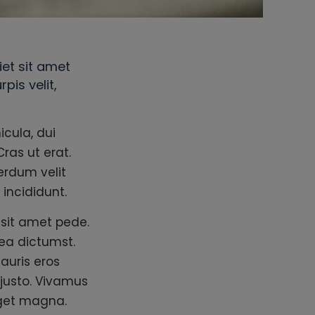
iet sit amet
is velit,
cula, dui
Cras ut erat.
erdum velit
incididunt.
 sit amet pede.
tea dictumst.
auris eros
 justo. Vivamus
 eget magna.